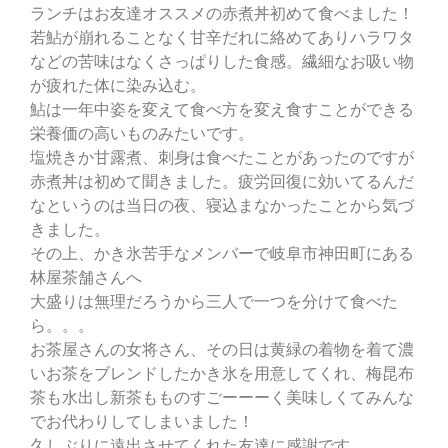
ランチはお友達オススメの赤煮丼初めて食べました！
若鮎が崩れることなく甘辛だれに絡めてありハラワタ
などの苦味はなくさっぱりした食感。繊細なお吸い物
が疲れた体に染み込む。
鮎は一年中姿を変えて食べ方を変え食すことができる
栄養価の高いものみたいです。
塩焼きか甘露煮、刺身は食べたことがあったのですが
赤煮丼は初めて聞きました。疲労回復に効いてるんだ
なというのは当日の夜、寝込まなかったことから気づ
きました。
その上、かき氷苦手なメンバーで岐阜市神田町にある
林屋茶舗さんへ
大盛りは無理だろうから三人で一つを分けて食べた
ら。。。
お茶屋さんの女将さん、その日は黄緑の着物を着て濃
いお茶をブレンドしたかき氷を用意してくれ、梅昆布
茶も水出し新茶もものすごーーーく美味しくてみんな
でお代わりしてしまいました！
久しぶりに遠出させてくれた友達に感謝です。