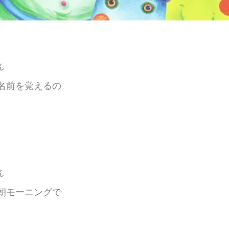
ム
ん
名前を覚えるの
ん
朝モーニングで