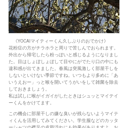
《YOCAIマイティーくん久しぶりのおでかけ》
花粉症の方がチラホラと周りで苦しんでおられます。
外出から帰宅したら粉っぽいと感じるようになりまし
た。目はしょぼしょぼして目やにがでたり口の中にも
違和感が出てきました。春風は突風激しく部屋干しを
しないといけない季節ですね。いつもより多めに「あ
いうえおー」っと喉を開いてうがいをして雑菌を除去
しておきましょう。
私は試しに喉がイガイがしたときはシュッとマイテイ
ーくんをかけてます。
この機会に部屋干しの嫌な臭いが残らないようマイテ
ィくんを活用してみてください。学生服などのカッタ
ーシャツの襟足の皮脂汚れにも効果がありますよ。お