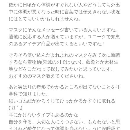
確かに日頃から体調がすぐれない人やどうしても外出
中に体調が悪くなった時に言葉では伝えきれない状況
にはとてもいいかもしれませんね。
マスクにそんなメッセージ書いている人もいますね。
過敏に反応する人が増えていますが、ユニークで知恵
のあるアイデア商品が出てくるといいですね！
そろそろ使い込んだよれよれのマスクをみて次に新調
するなら着物柄(鬼滅の刃ではない)、藍染とか素材生
地などをこだわって探してみたいと思っています。
おすすめのマスク教えてくださいね。
あと実は耳の奇形でかかるところが出てないことを耳
鼻科で知りました。
細いゴム紐がかろうじてひっかかるかすぐに取れる
(´Д｀;)
耳にかけないタイプもあるのかな
自分を守る、大切な人にうつさない、もらわないと思
うけれど酸欠になって体調を崩さないように深呼吸す