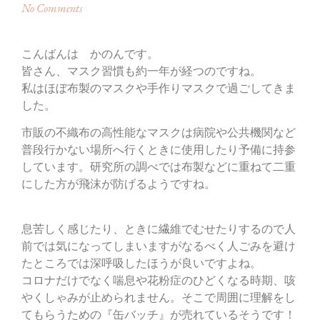
No Comments
こんばんは かのんです。
皆さん、マスク習慣も約一年が経つのですね。
私はほぼ布製のマスクや手作りマスクで過ごしてきま
した。
市販の不織布の高性能なマスクは病院や公共機関など
普段行かない場所へ行くときに使用したり予備に持参
しています。研究所の調べでは布製などに重ねて二重
にした方が飛沫が防げるようですね。
息苦しく感じたり、ときに繊維でむせたりするので人
前では気になってしまいますがなるべく人ごみを避け
たところでは深呼吸したほうが良いですよね。
コロナだけでなく喘息や花粉症のひどくなる時期、咳
やくしゃみが止められません。そこで周囲に理解をし
てもらうための『缶バッチ』が売れているそうです！